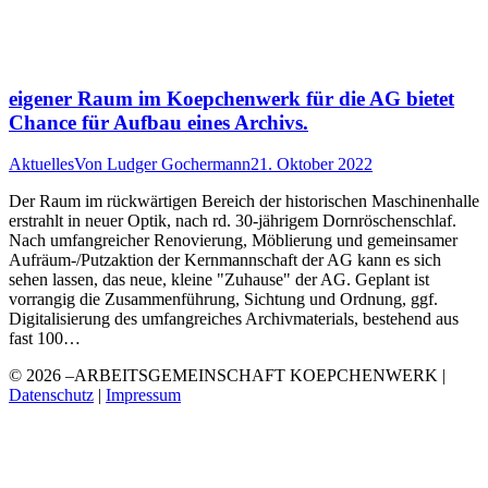
eigener Raum im Koepchenwerk für die AG bietet
Chance für Aufbau eines Archivs.
Aktuelles
Von
Ludger Gochermann
21. Oktober 2022
Der Raum im rückwärtigen Bereich der historischen Maschinenhalle
erstrahlt in neuer Optik, nach rd. 30-jährigem Dornröschenschlaf.
Nach umfangreicher Renovierung, Möblierung und gemeinsamer
Aufräum-/Putzaktion der Kernmannschaft der AG kann es sich
sehen lassen, das neue, kleine "Zuhause" der AG. Geplant ist
vorrangig die Zusammenführung, Sichtung und Ordnung, ggf.
Digitalisierung des umfangreiches Archivmaterials, bestehend aus
fast 100…
© 2026 –ARBEITSGEMEINSCHAFT KOEPCHENWERK |
Datenschutz
|
Impressum